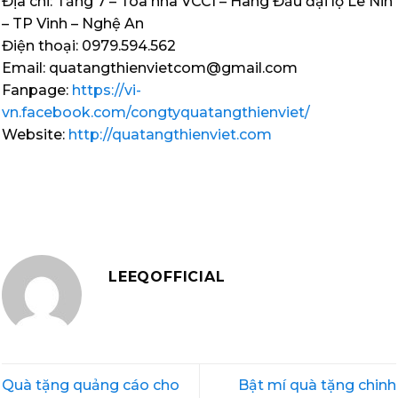
Địa chỉ: Tầng 7 – Tòa nhà VCCI – Hàng Đầu đại lộ Lê Nin
– TP Vinh – Nghệ An
Điện thoại: 0979.594.562
Email: quatangthienvietcom@gmail.com
Fanpage:
https://vi-
vn.facebook.com/congtyquatangthienviet/
Website:
http://quatangthienviet.com
LEEQOFFICIAL
Quà tặng quảng cáo cho
Bật mí quà tặng chinh