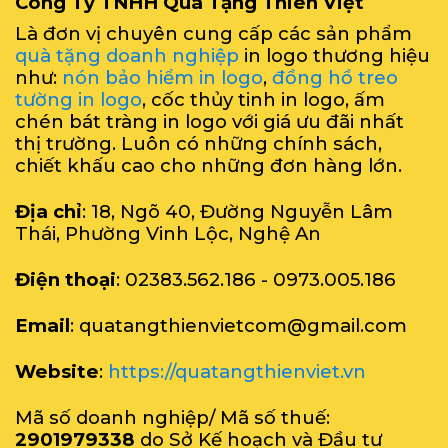
Công Ty TNHH Quà Tặng Thiên Việt
Là đơn vị chuyên cung cấp các sản phẩm
quà tặng doanh nghiệp
in logo thương hiệu
như:
nón bảo hiểm in logo
,
đồng hồ treo
tường in logo
, cốc thủy tinh in logo, ấm
chén bát tràng in logo với giá ưu đãi nhất
thị trường. Luôn có những chính sách,
chiết khấu cao cho những đơn hàng lớn.
Địa chỉ
: 18, Ngõ 40, Đường Nguyễn Lâm
Thái, Phường Vinh Lộc, Nghệ An
Điện thoại
: 02383.562.186 - 0973.005.186
Email
: quatangthienvietcom@gmail.com
Website
:
https://quatangthienviet.vn
Mã số doanh nghiệp/ Mã số thuế:
2901979338
do Sở Kế hoạch và Đầu tư