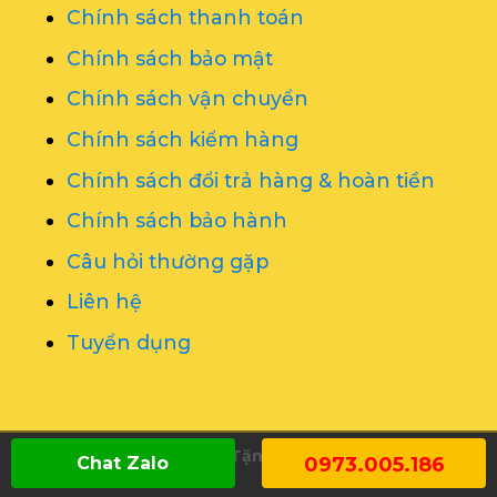
Chính sách thanh toán
Chính sách bảo mật
Chính sách vận chuyển
Chính sách kiểm hàng
Chính sách đổi trả hàng & hoàn tiền
Chính sách bảo hành
Câu hỏi thường gặp
Liên hệ
Tuyển dụng
Copyright 2026 ©
Quà Tặng Thiên Việt
Dịch vụ vẽ
Chat Zalo
0973.005.186
tranh tường
Tổ chức sự kiện Nghệ An