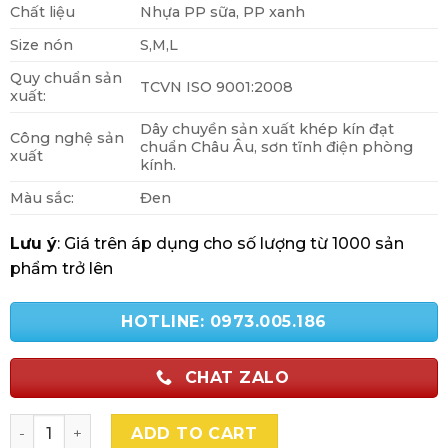
Chất liệu
Nhựa PP sữa, PP xanh
Size nón
S,M,L
Quy chuẩn sản
TCVN ISO 9001:2008
xuất:
Dây chuyền sản xuất khép kín đạt
Công nghệ sản
chuẩn Châu Âu, sơn tĩnh điện phòng
xuất
kính.
Màu sắc:
Đen
Lưu ý
: Giá trên áp dụng cho số lượng từ 1000 sản
phẩm trở lên
HOTLINE: 0973.005.186
CHAT ZALO
Mũ Bảo Hiểm In Logo Quà Tặng Tri Ân Khách Hàng Ý Ngh
ADD TO CART