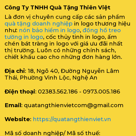
Công Ty TNHH Quà Tặng Thiên Việt
Là đơn vị chuyên cung cấp các sản phẩm
quà tặng doanh nghiệp
in logo thương hiệu
như:
nón bảo hiểm in logo
,
đồng hồ treo
tường in logo
, cốc thủy tinh in logo, ấm
chén bát tràng in logo với giá ưu đãi nhất
thị trường. Luôn có những chính sách,
chiết khấu cao cho những đơn hàng lớn.
Địa chỉ
: 18, Ngõ 40, Đường Nguyễn Lâm
Thái, Phường Vinh Lộc, Nghệ An
Điện thoại
: 02383.562.186 - 0973.005.186
Email
: quatangthienvietcom@gmail.com
Website
:
https://quatangthienviet.vn
Mã số doanh nghiệp/ Mã số thuế: