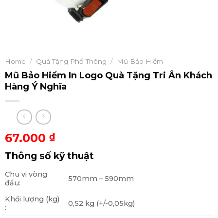
Home
/
Quà Tặng Phổ Thông
/
Mũ Bảo Hiểm
Mũ Bảo Hiểm In Logo Quà Tặng Tri Ân Khách
Hàng Ý Nghĩa
67.000
₫
Thông số kỹ thuật
Chu vi vòng
570mm – 590mm
đầu:
Khối lượng (kg)
0,52 kg (+/-0,05kg)
: