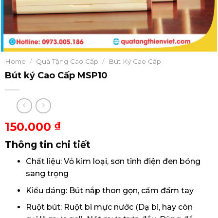
Home
/
Quà Tặng Cao Cấp
/
Bút Ký Cao Cấp
Bút ký Cao Cấp MSP10
150.000
₫
Thông tin chi tiết
Chất liệu: Vỏ kim loại, sơn tĩnh điện đen bóng
sang trọng
Kiểu dáng: Bút nắp thon gọn, cầm đầm tay
Ruột bút: Ruột bi mực nước (Dạ bi, hay còn