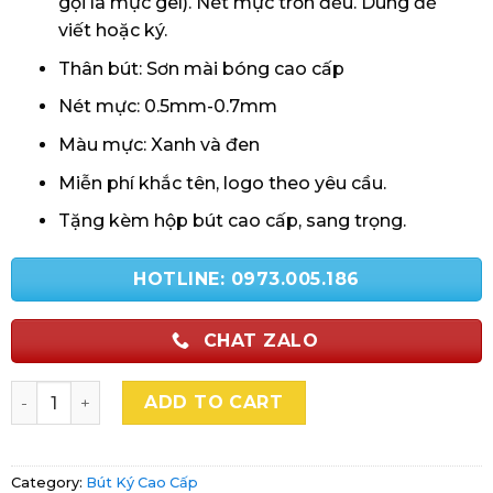
gọi là mực gel). Nét mực trơn đều. Dùng để
viết hoặc ký.
Thân bút: Sơn mài bóng cao cấp
Nét mực: 0.5mm-0.7mm
Màu mực: Xanh và đen
Miễn phí khắc tên, logo theo yêu cầu.
Tặng kèm hộp bút cao cấp, sang trọng.
HOTLINE: 0973.005.186
CHAT ZALO
Bút ký Cao Cấp MSP10 quantity
ADD TO CART
Category:
Bút Ký Cao Cấp