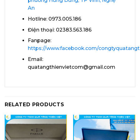
phường Hưng Dũng, TP Vinh, Nghệ
An
Hotline: 0973.005.186
Điện thoại: 02383.563.186
Fanpage:
https://www.facebook.com/congtyquatangth
Email:
quatangthienvietcom@gmail.com
RELATED PRODUCTS