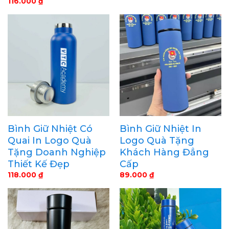
116.000
₫
Bình Giữ Nhiệt Có
Bình Giữ Nhiệt In
Quai In Logo Quà
Logo Quà Tặng
Tặng Doanh Nghiệp
Khách Hàng Đẳng
Thiết Kế Đẹp
Cấp
118.000
₫
89.000
₫