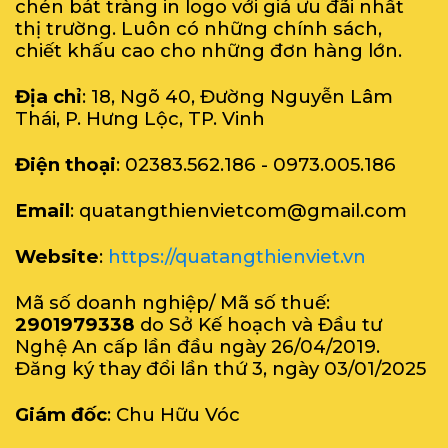
chén bát tràng in logo với giá ưu đãi nhất
thị trường. Luôn có những chính sách,
chiết khấu cao cho những đơn hàng lớn.
Địa chỉ
: 18, Ngõ 40, Đường Nguyễn Lâm
Thái, P. Hưng Lộc, TP. Vinh
Điện thoại
: 02383.562.186 - 0973.005.186
Email
: quatangthienvietcom@gmail.com
Website
:
https://quatangthienviet.vn
Mã số doanh nghiệp/ Mã số thuế:
2901979338
do Sở Kế hoạch và Đầu tư
Nghệ An cấp lần đầu ngày 26/04/2019.
Đăng ký thay đổi lần thứ 3, ngày 03/01/2025
Giám đốc
: Chu Hữu Vóc