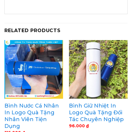
RELATED PRODUCTS
Bình Nước Cá Nhân
Bình Giữ Nhiệt In
In Logo Quà Tặng
Logo Quà Tặng Đối
Nhân Viên Tiện
Tác Chuyên Nghiệp
Dụng
96.000
₫