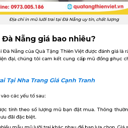
Địa chỉ in mũ lưỡi trai tại Đà Nẵng uy tín, chất lượng
ại Đà Nẵng giá bao nhiêu?
tại Đà Nẵng của Quà Tặng Thiên Việt được đánh giá là r
ện đại, chúng tôi cam kết cung cấp mũ đồng phục chấ
rai Tại Nha Trang Giá Cạnh Tranh
vào các yếu tố sau:
ợc tính theo số lượng mũ bạn đặt mua. Thông thường,
ưu đãi đặc biệt.
hiều mẫu mũ lưỡi trai khác nhau để bạn lựa chọn. Giá 