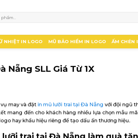
Ữ NHIỆT IN LOGO
MŨ BẢO HIỂM IN LOGO
ẤM CHÉN 
Đà Nẵng SLL Giá Từ 1X
 vụ may và đặt
in mũ lưỡi trai tại Đà Nẵng
với đội ngũ t
kết mang đến cho khách hàng nhiều lựa chọn mẫu mã 
logo hay khẩu hiệu riêng để tạo dấu ấn thương hiệu.
lưỡi trai tại Đà Nẵng làm quà tặ