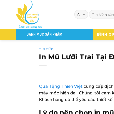
Skip
to
Search
content
for:
BÌNH GI
DANH MỤC SẢN PHẨM
TIN TỨC
In Mũ Lưỡi Trai Tại 
Quà Tặng Thiên Việt
cung cấp dịch
máy móc hiện đại. Chúng tôi cam 
Khách hàng có thể yêu cầu thiết kế 
Lý do nên chọn in mũ 