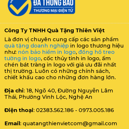
Công Ty TNHH Quà Tặng Thiên Việt
Là đơn vị chuyên cung cấp các sản phẩm
quà tặng doanh nghiệp
in logo thương hiệu
như:
nón bảo hiểm in logo
,
đồng hồ treo
tường in logo
, cốc thủy tinh in logo, ấm
chén bát tràng in logo với giá ưu đãi nhất
thị trường. Luôn có những chính sách,
chiết khấu cao cho những đơn hàng lớn.
Địa chỉ
: 18, Ngõ 40, Đường Nguyễn Lâm
Thái, Phường Vinh Lộc, Nghệ An
Điện thoại
: 02383.562.186 - 0973.005.186
Email
: quatangthienvietcom@gmail.com