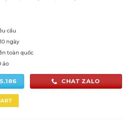
yêu cầu
-10 ngày
rên toàn quốc
0 áo
5.186
CHAT ZALO
g Doanh Nghiệp Cao Cấp, Bền Đẹp quantity
CART