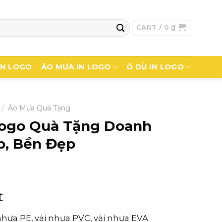
CART /
0
₫
IN LOGO
ÁO MƯA IN LOGO
Ô DÙ IN LOGO
/
Áo Mưa Quà Tặng
Logo Quà Tặng Doanh
p, Bền Đẹp
t
i nhựa PE, vải nhựa PVC, vải nhựa EVA