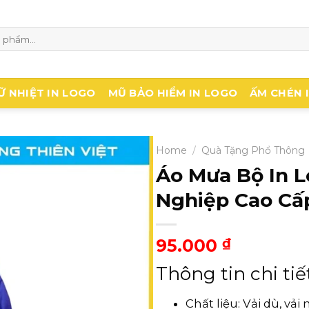
Ữ NHIỆT IN LOGO
MŨ BẢO HIỂM IN LOGO
ẤM CHÉN 
Home
/
Quà Tặng Phổ Thông
Áo Mưa Bộ In 
Nghiệp Cao Cấ
95.000
₫
Thông tin chi tiế
Chất liệu: Vải dù, vả